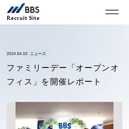
Recruit Site
キャリア採用
Top
System
採用サイトトップ
環境を知る
2024.04.03
ニュース
Entry
Interview
Member
ファミリーデー「オープンオ
インタビュー
社員紹介
フィス」を開催レポート
Business
Recruit
仕事を知る
採用情報
新卒採用2027年卒
Company
会社を知る