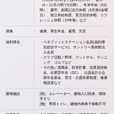
（6～11月の間で5日間）、年末年始（6日
間）、慶弔、創業記念日休暇（8月第4金曜
日）、積立有給制度、育児目的休暇、リフ
レッシュ休暇（10年毎）など
保険
健康、厚生年金、雇用、労災
福利厚生
ベネフィットステーション会員(福利厚
生総合サービス)、サントリー美術館法
人会員
クラブ活動／野球、フットサル、ランニ
ング、ゴルフなど
その他／退職金、財形貯蓄、従業員持株
会、企業型年金（DC）、公認会計士企
業年金基金、育児・介護休業制度、健康
相談室など
建物施設
[有] エレベーター、建物入口段差、階段
手すり
[無] 専用トイレ、建物内車椅子移動不可