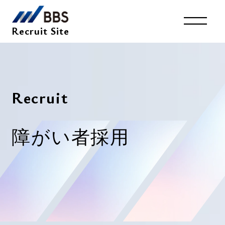
Recruit Site
キャリア採用
Top
System
採用サイトトップ
環境を知る
R
e
c
r
u
i
t
Entry
Interview
Member
障
が
い
者
採
用
インタビュー
社員紹介
Business
Recruit
仕事を知る
採用情報
新卒採用2027年卒
Company
会社を知る