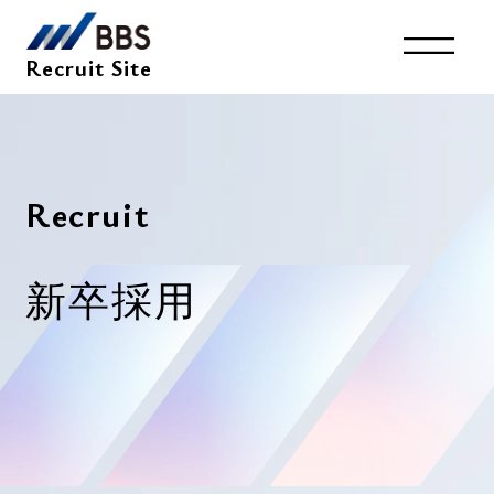
Recruit Site
キャリア採用
Top
System
採用サイトトップ
環境を知る
R
e
c
r
u
i
t
Entry
Interview
Member
新
卒
採
用
インタビュー
社員紹介
Business
Recruit
仕事を知る
採用情報
新卒採用2027年卒
Company
会社を知る