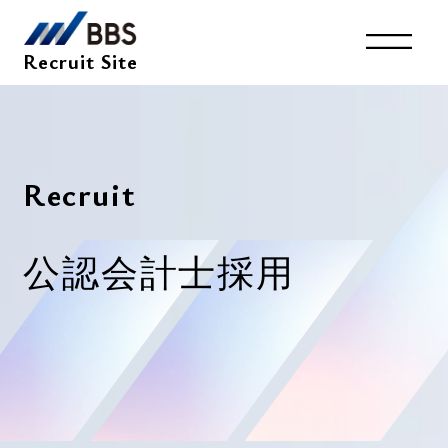
Recruit Site
キャリア採用
Top
System
採用サイトトップ
環境を知る
R
e
c
r
u
i
t
Entry
Interview
Member
公
認
会
計
士
採
用
インタビュー
社員紹介
Business
Recruit
仕事を知る
採用情報
新卒採用2027年卒
Company
会社を知る