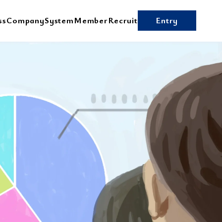
ss
Company
System
Member
Recruit
Entry